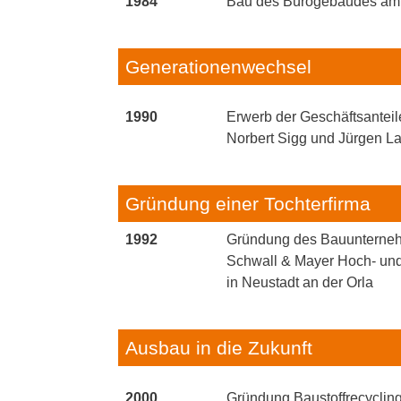
1984
Bau des Bürogebäudes am
Generationenwechsel
1990
Erwerb der Geschäftsanteil
Norbert Sigg und Jürgen L
Gründung einer Tochterfirma
1992
Gründung des Bauunterne
Schwall & Mayer Hoch- un
in Neustadt an der Orla
Ausbau in die Zukunft
2000
Gründung Baustoffrecyclin