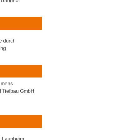
 Bahnhof
e durch
ang
hmens
d Tiefbau GmbH
g Laupheim