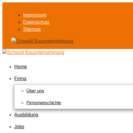
Zum
Inhalt
Impressum
springen
Datenschutz
Sitemap
Home
Firma
Über uns
Firmengeschichte
Ausbildung
Jobs